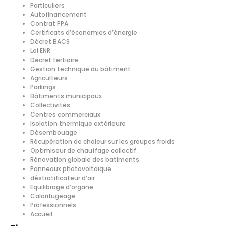
Particuliers
Autofinancement
Contrat PPA
Certificats d’économies d’énergie
Décret BACS
Loi ENR
Décret tertiaire
Gestion technique du bâtiment
Agriculteurs
Parkings
Bâtiments municipaux
Collectivités
Centres commerciaux
Isolation thermique extérieure
Désembouage
Récupération de chaleur sur les groupes froids
Optimiseur de chauffage collectif
Rénovation globale des batiments
Panneaux photovoltaïque
déstratificateur d’air
Equilibrage d’organe
Calorifugeage
Professionnels
Accueil