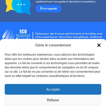
rapidement pour vous guider et répondre à vos questions.
Être rappelé
Optez pour des travaux performants et durables avec
notre expertise en rénovation énergétique. Améliorez
votre confort tout en réduisant votre consommation.
Gérer le consentement
Nos services
Nos autres pages
Pour offrir les meilleures expériences, nous utilisons des technologies
Panneaux photovoltaïques
Qualité RGE
telles que les cookies pour stocker et/ou accéder aux informations des
Chauffe eau thermodynamiques
Prime rénov
appareils. Le fait de consentir à ces technologies nous permettra de traiter
Pompes à chaleur
CEE
des données telles que le comportement de navigation ou les ID uniques
Isolation thermique extérieure
Qui sommes nous ?
sur ce site. Le fait de ne pas consentir ou de retirer son consentement peut
Bornes de recharge
Nous contacter
avoir un effet négatif sur certaines caractéristiques et fonctions.
Chauffe eau solaire
Batteries de stockage solaire
Accepter
Mentions légales
Politique de confidentialité & cookies
Refuser
Données personnelles
CGU
Plan du site
Accessibilité